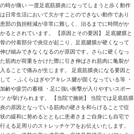
の不良姿勢が寝違いを起こしてしまう
とされています。 (例)猫背、巻き肩
ートネック 日常的に姿勢が悪いと、
方をされてしまい、疲労が蓄積された
てしまい寝違えを起こしやすくなりま
施術】 当院では寝違えに対し問題と
ほぐすことで可動域の改善、痛みの早
ます。 その他にも不良姿勢が原因と
あれば姿勢矯正プログラムなどで姿勢
改善を目指します。 当院では患者さ