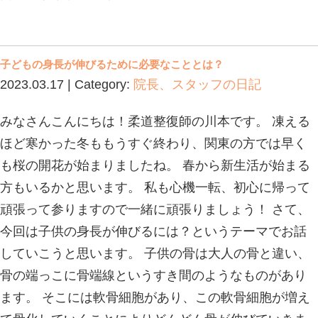
腱板損傷とは？
2023.07.13 | Category:
院長、スタッ
【腱板損傷とは】 腱板損傷（腱板断
んしょう・けんばんだんれつ】とは肩
スルである腱板筋群のスジが切れてし
【 原因 】 ①年齢（加齢性変化） 一
です。別名、加齢性変化と呼ばれ、年
て、腱板が脆く傷んでくることで発症
た四十肩・五十肩と思いきや、腱板断
方も非常に多いのでもし少しでも気に