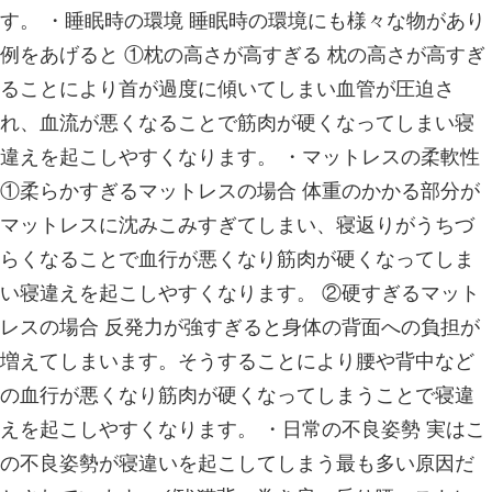
腰痛、肩痛、膝痛、交通事故、むちう
ケガ、スポーツ障害なら！
中之口いのまた接骨院
新潟西蒲区で口コミナンバー1になり
口コミサイト エキテン
寝違えとは？
2023.11.15 | Category:
院長、スタッ