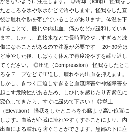
伸び縮みできなくなるのが原因です。
た筋肉が荷重をかけた際に引き伸ばさ
入ることで痛みが生じます。 足底筋
して ・ふくらはぎやアキレス腱が固く
加齢や疲労の蓄積 ・足に強い衝撃が
ツ が挙げられます。 【当院で施術】
炎の原因となっている筋肉の硬さを和
状の緩和に努めるとともに患者さまご
行える足周りのストレッチケアをお伝
その他、姿勢改善や成長痛、産後骨盤