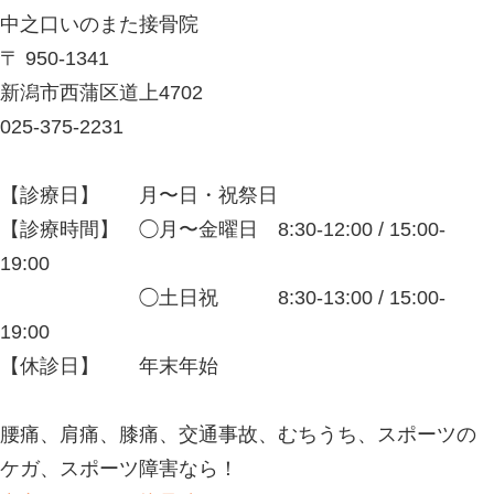
1週間以上残り続けている 【原因】 
寝ている間、私たちは血行が悪くなら
寝返りを繰り返しますが日常生活での
ことにより寝返りの数が減り背骨や首
かかり、血行不良や筋肉疲労が起こり
てしまいます。 そこに急激な動作が
筋肉が損傷し、寝違えの痛みが生じる
す。 ・睡眠時の環境 睡眠時の環境に
例をあげると ①枕の高さが高すぎる 
ることにより首が過度に傾いてしまい