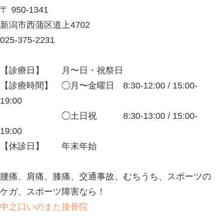
多いです。また、別名「筋挫傷」とも
離れが起きやすい部位は競技によって
すが、特にふくらはぎ(下腿三頭筋)や
リングス)(大腿四頭筋)などの筋肉に
です。 歩行や運動の続行が困難にな
みられることがあります。 また、重
陥凹がみられることもあります。 肉
労や水分不足が原因で起こりやすくな
はこまめに水分補給をしたり、ウォー
運動後のストレッチをしっかり行いま