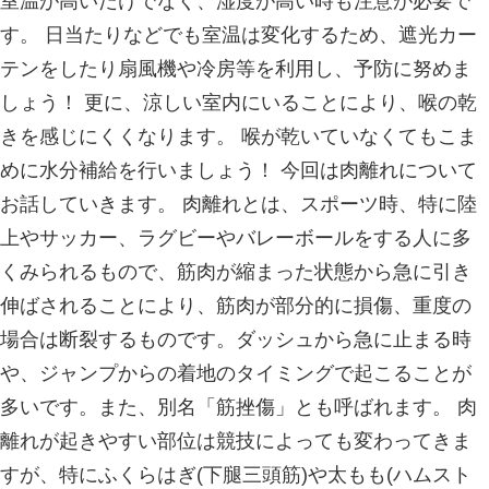
中之口いのまた接骨院
新潟西蒲区で口コミナンバー1になり
口コミサイト エキテン
足底筋膜炎とは？
2023.09.13 | Category:
院長、スタッ
【症状】 荷重をかけた際に足の裏に痛