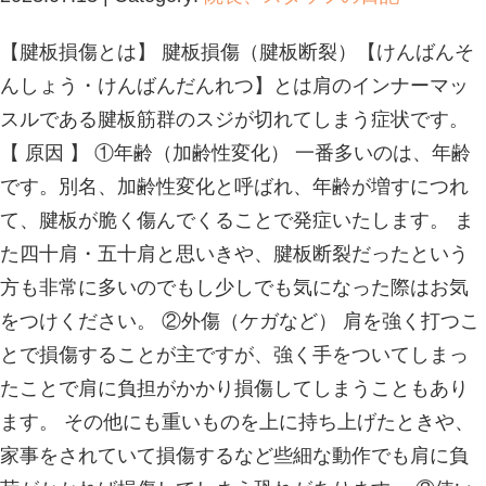
肉離れとは？
2023.08.10 | Category:
院長、スタッ
みなさんこんにちは！柔道整復師の川
が続いておりますが、いかがお過ごし
の中にいるだけでも熱中症になる危険
室温が高いだけでなく、湿度が高い時
す。 日当たりなどでも室温は変化す