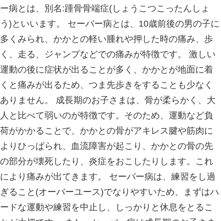
げることで、腫れや内出血、痛みなど
ます。しかし、直接氷などで長時間冷
傷になることがあるので注意が必要です。
ど冷やした後、しばらく休んで再度冷
てください。 ◎圧迫（Compressio
ろをテープなどで圧迫し、腫れや内出
しかし、きつく圧迫しすぎると血流障
起こす危険性があるため、しびれを感
変色してきたら、すぐに緩めて下さい
（Elevation） 怪我をしたところを