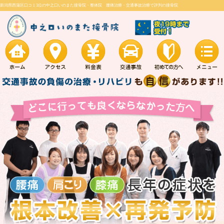
新潟県西蒲区口コミ1位の中之口いのまた接骨院・整体院 腰痛治療・交通事故治療で