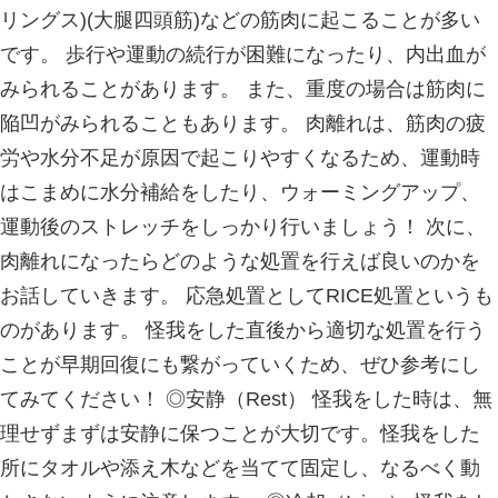
痛みを感じるタイミングとして多いの
ら最初の一歩や急に歩き出す時に痛み
れています。 それ以外では、 ・歩い
周りに痛みが出る ・足の裏を押すと痛
した後に足の裏に痛みが出る ・階段
の時が痛い 一度足底筋膜炎になって
は日常生活において欠かすことのでき
患部の負担軽減が非常に難しく、治る
かるとされています。 【原因とその要
骨の付着部分で炎症が起こり、足底腱