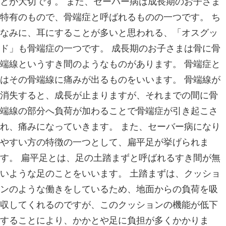
します。血液が心臓に流れやすくする
出血による腫れを防ぐことができます
布団やクッションを敷くと良いです！
おくと、コンパートメント症候群とい
可能性があります。 応急処置を行っ
ぐにご連絡ください。 独自の治療法
ートいたします！ 肉離れは筋肉の疲
ものなので、定期的なメンテナンス等
い！
中之口いのまた接骨院