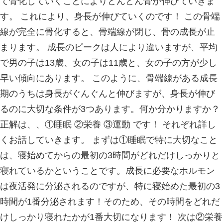
をつけください。 ②外傷（ケガなど）
とで損傷することが主ですが、強く手
たことで肩に負担がかかり損傷してし
ます。 その他にも重いものを上に持
家事をされていて損傷するなど些細な
荷がかかれば損傷してしまう恐れがあ
すぎ（オーバーユース） 代表的な例
ピッチャーです。繰り返し投球動作を
がかかり続け、腱板損傷を起こしてし
ます。 【症状】 症状は肩を挙げた時