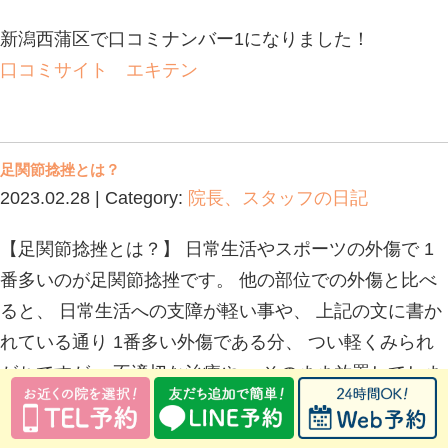
かかとが痛い？！その痛み、セーバー病かも
2023.06.09 | Category:
院長、スタッ
みなさんこんにちは！柔道整復師の川
清々しい毎日が続いておりますね。 
梅雨が始まり、ジメジメと湿気が多く
が降ったり止んだり、暑くなったり肌
変わりやすい気候となります。 お身
ら、お早めに当院にご相談ください！
ーバー病についてお話していこうと思
ー病とは、別名:踵骨骨端症(しょうこ