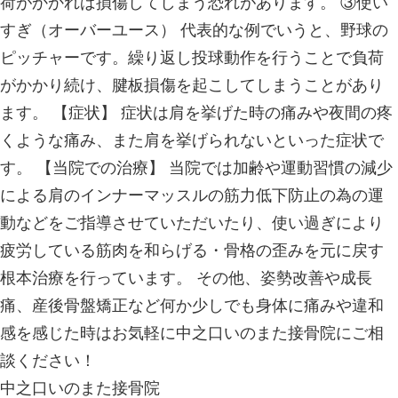
テンをしたり扇風機や冷房等を利用し
しょう！ 更に、涼しい室内にいるこ
きを感じにくくなります。 喉が乾い
めに水分補給を行いましょう！ 今回
お話していきます。 肉離れとは、ス
上やサッカー、ラグビーやバレーボー
くみられるもので、筋肉が縮まった状
伸ばされることにより、筋肉が部分的
場合は断裂するものです。ダッシュか
や、ジャンプからの着地のタイミング