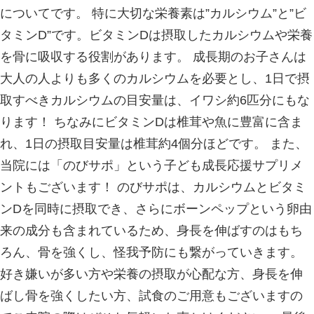
くような痛み、また肩を挙げられない
す。 【当院での治療】 当院では加齢
による肩のインナーマッスルの筋力低
動などをご指導させていただいたり、
疲労している筋肉を和らげる・骨格の
根本治療を行っています。 その他、
痛、産後骨盤矯正など何か少しでも身
感を感じた時はお気軽に中之口いのま
談ください！
中之口いのまた接骨院