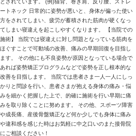
まず「寝違え」は医学的な病名ではな
「急性疼痛性頸部拘縮（きゅうせいと
ぶこうしゅく）」といいます。 不自
寝たりすることで首に負担がかかり、
に炎症が起こってしまい痛みや動かし
症状が出ます。 ・こんなお悩みでお
か？ ①朝起きたら急に首が痛くなった
かしずらい、動かせない ③何度も寝
いる ④首から腰にかけて凝っている 