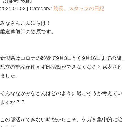
Blog記事一覧
>
院長、スタッフの日
群】
【肘部管症候群】
2021.09.02 | Category:
院長、スタッ