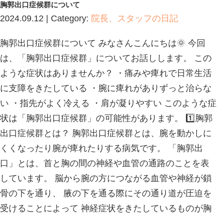
Blog記事一覧
>
院長、スタッフの日
群について
胸郭出口症候群について