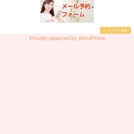
ましょう。 無理をすると、もっとひ
る可能性があります。 もし痛みや違
でしたら中之口いのまた接骨院にご連
中之口いのまた接骨院
〒 950-1341
新潟市西蒲区道上4702
025-375-2231
【診療日】 月〜日・祝祭日
【診療時間】 ◯月〜金曜日 8:30-12:00 