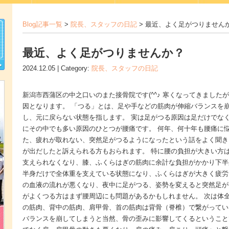
Blog記事一覧
>
院長、スタッフの日記
> 最近、よく足がつりません
最近、よく足がつりませんか？
2024.12.05 | Category:
院長、スタッフの日記
新潟市西蒲区の中之口いのまた接骨院です(^^♪ 寒くなってきました
因となります。 「つる」とは、足や手などの筋肉が伸縮バランスを
し、元に戻らない状態を指します。 実は足がつる原因は足だけでな
にその中でも多い原因のひとつが腰痛です。 何年、何十年も腰痛に
た、疲れが取れない、突然足がつるようになったという話をよく聞き
が出だしたと訴えられる方もおられます。 特に腰の負担が大きい方
支えられなくなり、膝、ふくらはぎの筋肉に余計な負担がかかり下半
半身だけで全体重を支えている状態になり、ふくらはぎが大きく疲労
の血液の流れが悪くなり、夜中に足がつる、姿勢を変えると突然足が
がよくつる方はまず腰周辺にも問題があるかもしれません。 次は体
の筋肉、背中の筋肉、肩甲骨、首の筋肉は背骨（脊椎）で繋がってい
バランスを崩してしまうと当然、骨の歪みに影響してくるということ