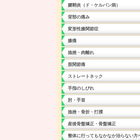
腱鞘炎（ド・ケルバン病）
背部の痛み
変形性膝関節症
膝痛
捻挫・肉離れ
股関節痛
ストレートネック
手指のしびれ
肘・手首
捻挫・骨折・打撲
産後骨盤矯正・骨盤矯正
整体に行ってもなかなか治らない方