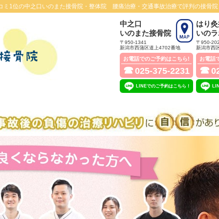
コミ1位の中之口いのまた接骨院・整体院 腰痛治療・交通事故治療で評判の接骨院
中之口
はり灸
いのまた接骨院
いのラ
〒950-1341
〒950-20
新潟市西蒲区道上4702番地
新潟市西区
お電話でのご予約はこちら!
お電話
☎
☎
025-375-2231
0
LINEでのご予約はこちら！
L