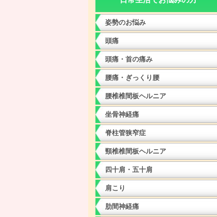
姿勢のお悩み
頭痛
頭痛・首の痛み
腰痛・ぎっくり腰
腰椎椎間板ヘルニア
坐骨神経痛
脊柱管狭窄症
頸椎椎間板ヘルニア
四十肩・五十肩
肩こり
肋間神経痛