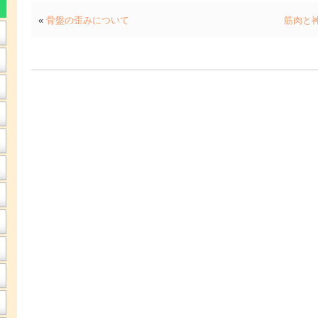
«
骨盤の歪みについて
筋肉と