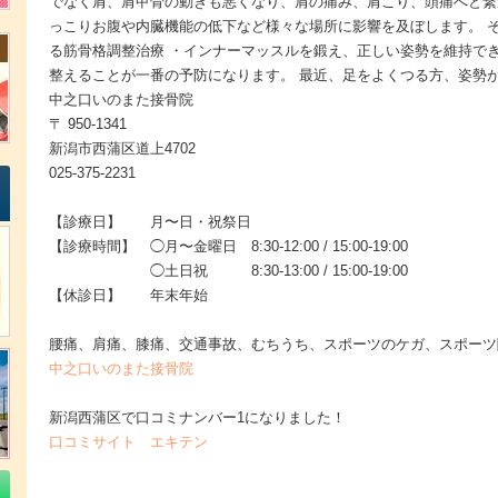
でなく肩、肩甲骨の動きも悪くなり、肩の痛み、肩こり、頭痛へと繋
っこりお腹や内臓機能の低下など様々な場所に影響を及ぼします。 
る筋骨格調整治療 ・インナーマッスルを鍛え、正しい姿勢を維持でき
整えることが一番の予防になります。 最近、足をよくつる方、姿勢
中之口いのまた接骨院
〒 950-1341
新潟市西蒲区道上4702
025-375-2231
【診療日】 月〜日・祝祭日
【診療時間】 ◯月〜金曜日 8:30-12:00 / 15:00-19:00
◯土日祝 8:30-13:00 / 15:00-19:00
【休診日】 年末年始
腰痛、肩痛、膝痛、交通事故、むちうち、スポーツのケガ、スポーツ
中之口いのまた接骨院
新潟西蒲区で口コミナンバー1になりました！
口コミサイト エキテン