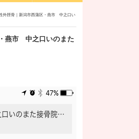
痛性外脛骨｜新潟市西蒲区・燕市 中之口い
・燕市 中之口いのまた