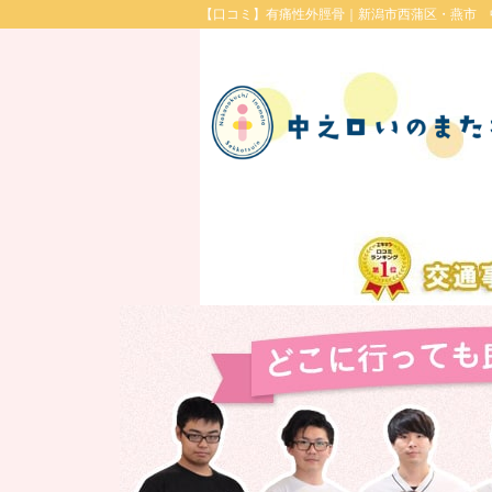
【口コミ】有痛性外脛骨｜新潟市西蒲区・燕市 中