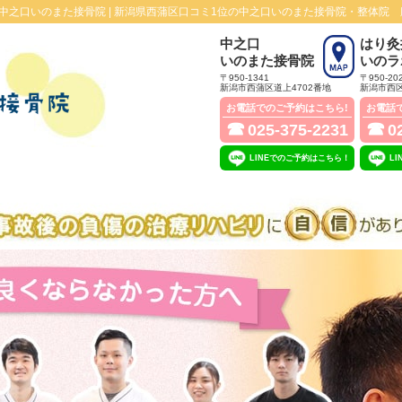
之口いのまた接骨院 |
新潟県西蒲区口コミ1位の中之口いのまた接骨院・整体院 
中之口
はり灸
いのまた接骨院
いのラ
〒950-1341
〒950-20
新潟市西蒲区道上4702番地
新潟市西区
お電話でのご予約はこちら!
お電話
☎
☎
025-375-2231
0
LINEでのご予約はこちら！
L