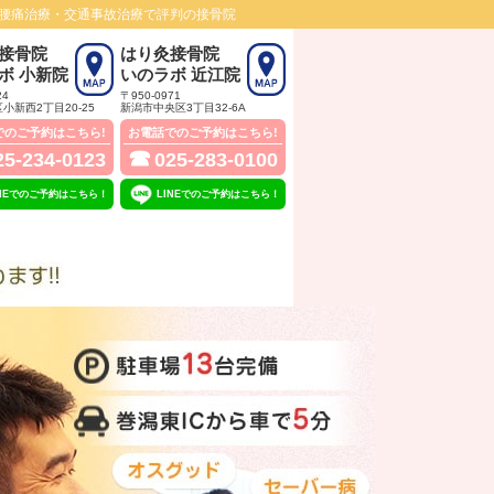
腰痛治療・交通事故治療で評判の接骨院
接骨院
はり灸接骨院
ボ 小新院
いのラボ 近江院
24
〒950-0971
小新西2丁目20‐25
新潟市中央区3丁目32‐6A
でのご予約はこちら!
お電話でのご予約はこちら!
☎
25-234-0123
025-283-0100
INEでのご予約はこちら！
LINEでのご予約はこちら！