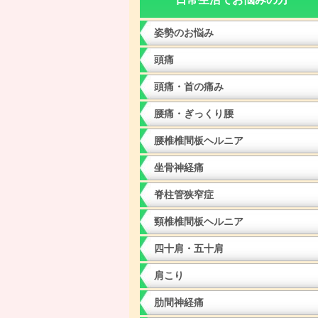
姿勢のお悩み
頭痛
頭痛・首の痛み
腰痛・ぎっくり腰
腰椎椎間板ヘルニア
坐骨神経痛
脊柱管狭窄症
頸椎椎間板ヘルニア
四十肩・五十肩
肩こり
肋間神経痛