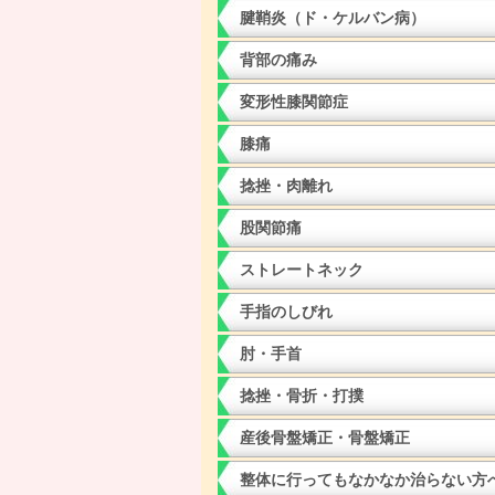
腱鞘炎（ド・ケルバン病）
背部の痛み
変形性膝関節症
膝痛
捻挫・肉離れ
股関節痛
ストレートネック
手指のしびれ
肘・手首
捻挫・骨折・打撲
産後骨盤矯正・骨盤矯正
整体に行ってもなかなか治らない方