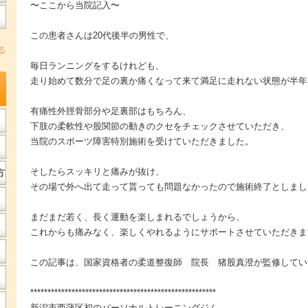
〜ここから当院記入〜
この患者さんは20代後半の男性で、
る
毎日ランニングをするけれども、
走り始めて数分で足の裏か痛くなって来て満足に走れない状態が半年
有痛性外脛骨部分や足裏部はもちろん、
下肢の柔軟性や股関節の動きのクセをチェックさせていただき、
当院のスポーツ障害特別施術を受けていただきました。
そしたらスッキリと痛みが抜け、
方
その場で外へ出て走って貰っても問題なかったので施術終了としまし
まだまだ若く、長く運動を楽しまれるでしょうから、
これからも痛みなく、楽しくやれるようにサポートさせていただきま
この記事は、国家資格者の柔道整復師 院長 猪股真澄が監修してい
******************************************************
新潟市西蒲区初のパーソナルトレーニングジム