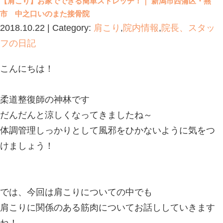
ホーム
>
Blog記事一覧
> 慢性疲労 |
市 中之口いのまた接骨院の記事一覧
【肩こり】お家でできる簡単ストレッチ！｜ 
市 中之口いのまた接骨院