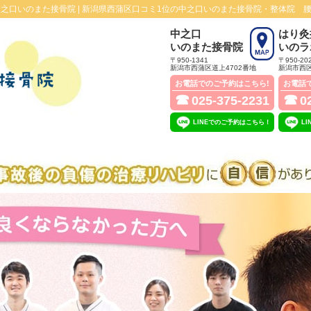
之口いのまた接骨院 |
新潟県西蒲区口コミ1位の中之口いのまた接骨院・整体院 
中之口
はり灸
いのまた接骨院
いのラ
〒950-1341
〒950-20
新潟市西蒲区道上4702番地
新潟市西区
お電話でのご予約はこちら!
お電話
☎
☎
025-375-2231
0
LINEでのご予約はこちら！
L