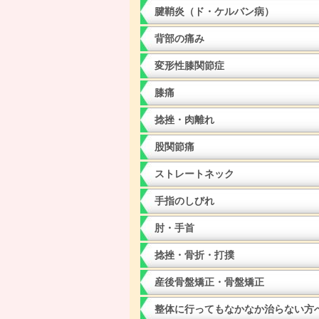
腱鞘炎（ド・ケルバン病）
背部の痛み
変形性膝関節症
膝痛
捻挫・肉離れ
股関節痛
ストレートネック
手指のしびれ
肘・手首
捻挫・骨折・打撲
産後骨盤矯正・骨盤矯正
整体に行ってもなかなか治らない方