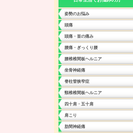
姿勢のお悩み
頭痛
頭痛・首の痛み
腰痛・ぎっくり腰
腰椎椎間板ヘルニア
坐骨神経痛
脊柱管狭窄症
頸椎椎間板ヘルニア
四十肩・五十肩
肩こり
肋間神経痛