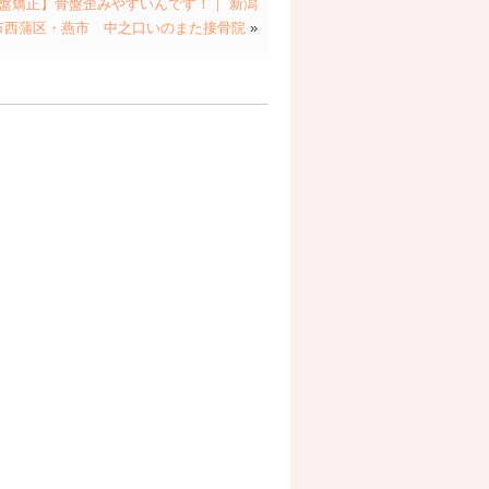
盤矯正】骨盤歪みやすいんです！｜ 新潟
市西蒲区・燕市 中之口いのまた接骨院
»