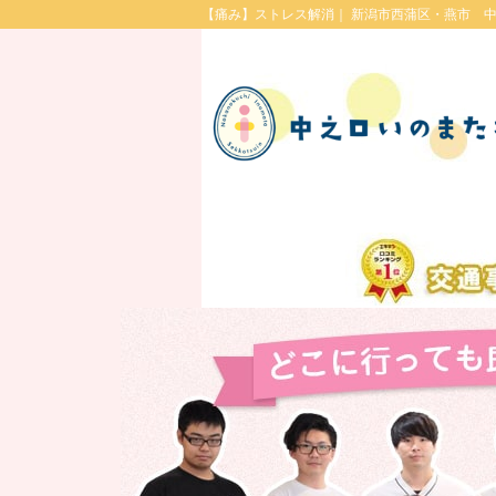
【痛み】ストレス解消｜ 新潟市西蒲区・燕市 中