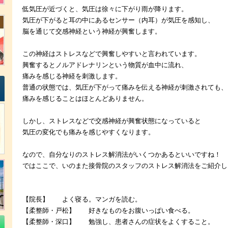
低気圧が近づくと、気圧は徐々に下がり雨が降ります。
気圧が下がると耳の中にあるセンサー（内耳）が気圧を感知し、
脳を通じて交感神経という神経が興奮します。
この神経はストレスなどで興奮しやすいと言われています。
興奮するとノルアドレナリンという物質が血中に流れ、
痛みを感じる神経を刺激します。
普通の状態では、気圧が下がって痛みを伝える神経が刺激されても、
痛みを感じることはほとんどありません。
しかし、ストレスなどで交感神経が興奮状態になっていると
気圧の変化でも
痛みを感じやすくなります。
なので、自分なりのストレス解消法がいくつかあるといいですね！
ではここで、いのまた接骨院のスタッフのストレス解消法をご紹介し
【院長】 よく寝る。マンガを読む。
【柔整師・戸松】 好きなものをお腹いっぱい食べる。
【柔整師・深口】 勉強し、患者さんの症状をよくすること。