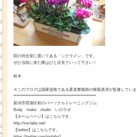
院の待合室に置いてある「シクラメン」です。
ぜひ当院に来た際はひと目見ていって下さい！
鈴木
※このブログは国家資格である柔道整復師の猪股真澄が監修していま
******************************************************
新潟市西蒲区初のパーソナルトレーニングジム
Body make studio いのラボ
【ホームページ】はこちらです。
http://ino-labo.net/
【twitter】はこちらです。
へ
https://twitter.com/inolabo1