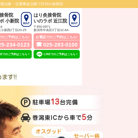
腰痛治療・交通事故治療で評判の接骨院
接骨院
はり灸接骨院
ボ 小新院
いのラボ 近江院
24
〒950-0971
小新西2丁目20‐25
新潟市中央区3丁目32‐6A
でのご予約はこちら!
お電話でのご予約はこちら!
☎
25-234-0123
025-283-0100
INEでのご予約はこちら！
LINEでのご予約はこちら！