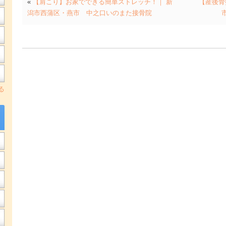
«
【肩こり】お家でできる簡単ストレッチ！｜ 新
【産後骨
潟市西蒲区・燕市 中之口いのまた接骨院
る