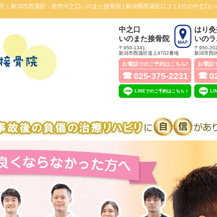
方｜新潟市西蒲区・燕市中之口いのまた接骨院 |
新潟県西蒲区口コミ1位の中之口
中之口
はり灸
いのまた接骨院
いのラ
〒950-1341
〒950-20
新潟市西蒲区道上4702番地
新潟市西区
お電話でのご予約はこちら!
お電話
☎
☎
025-375-2231
0
LINEでのご予約はこちら！
L