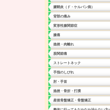
腱鞘炎（ド・ケルバン病）
背部の痛み
変形性膝関節症
膝痛
捻挫・肉離れ
股関節痛
ストレートネック
手指のしびれ
肘・手首
捻挫・骨折・打撲
産後骨盤矯正・骨盤矯正
整体に行ってもなかなか治らない方