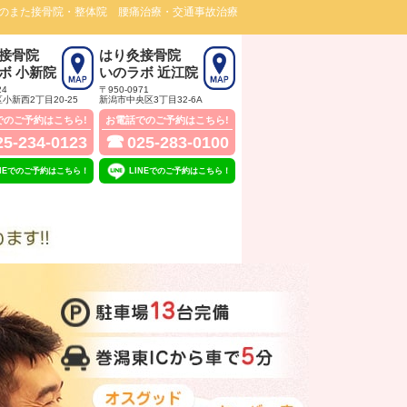
いのまた接骨院・整体院 腰痛治療・交通事故治療
接骨院
はり灸接骨院
ボ 小新院
いのラボ 近江院
24
〒950-0971
小新西2丁目20‐25
新潟市中央区3丁目32‐6A
でのご予約はこちら!
お電話でのご予約はこちら!
☎
25-234-0123
025-283-0100
INEでのご予約はこちら！
LINEでのご予約はこちら！