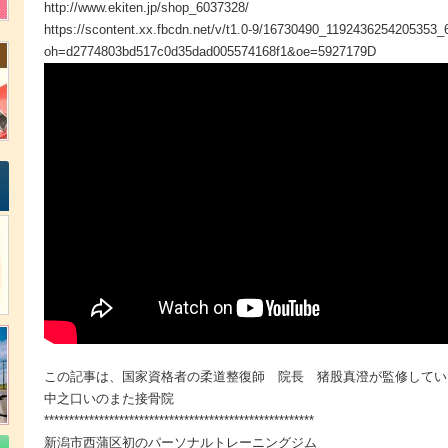
http://www.ekiten.jp/shop_6037328/
https://scontent.xx.fbcdn.net/v/t1.0-9/16730490_119243625420535
oh=d2774803bd517c0d35dad005574168f1&oe=5927179D
この記事は、国家資格者の柔道整復師 院長 猪股真澄が監修してい
中之口いのまた接骨院
******************************************************
新潟市西蒲区初のパーソナルトレーニングジム