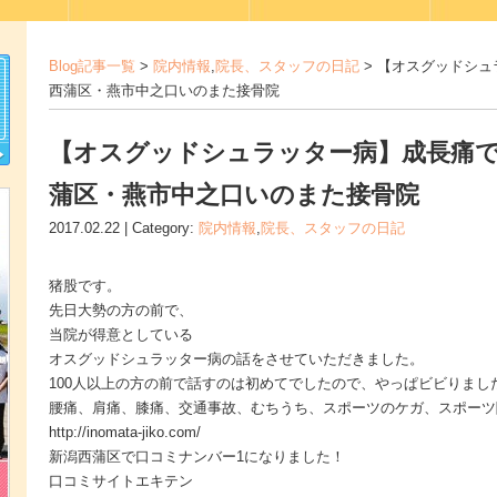
Blog記事一覧
>
院内情報
,
院長、スタッフの日記
> 【オスグッドシ
西蒲区・燕市中之口いのまた接骨院
【オスグッドシュラッター病】成長痛
蒲区・燕市中之口いのまた接骨院
2017.02.22 | Category:
院内情報
,
院長、スタッフの日記
猪股です。
先日大勢の方の前で、
当院が得意としている
オスグッドシュラッター病の話をさせていただきました。
100人以上の方の前で話すのは初めてでしたので、やっぱビビりましたね(
腰痛、肩痛、膝痛、交通事故、むちうち、スポーツのケガ、スポーツ
http://inomata-jiko.com/
新潟西蒲区で口コミナンバー1になりました！
口コミサイトエキテン