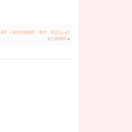
膜炎】｜新潟市西蒲区・燕市 中之口いの
また接骨院
»