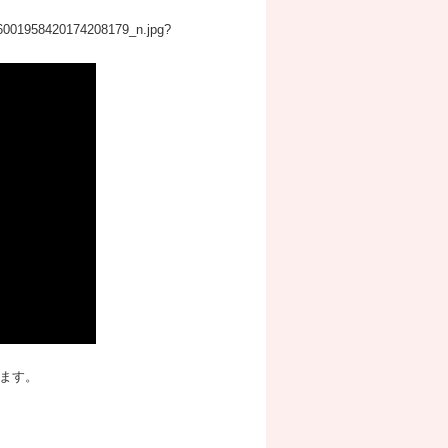
3_6001958420174208179_n.jpg?
ます。