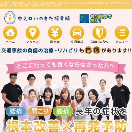
【口コミ】産後の腰痛：潟東 Kさん｜新潟市西蒲区・燕市中之口いのまた接骨院 |
新
接骨院・整体院 腰痛治療・交通事故治療で評判の接骨院