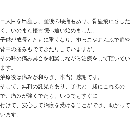
【口コミ】産後の腰痛：潟東 Kさん｜新潟
いのまた接骨院
2016.10.28 | Category:
子育て中の方
痛み、スポーツ障害の治療について
,
タッフの日記