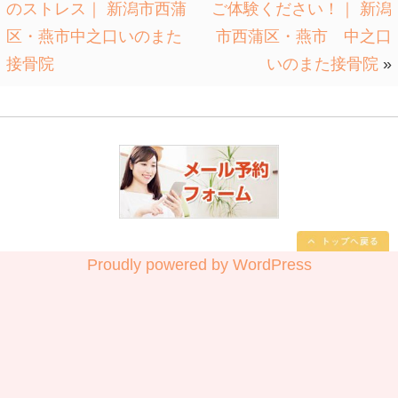
腰痛、肩痛、膝痛、交通事故、むちう
ケガ、スポーツ障害なら！
【 中之口いのまた接骨院ホームページ
http://inomata-jiko.com/
新潟西蒲区で口コミナンバー1になり
【 口コミサイト エキテンへ 】
http://www.ekiten.jp/shop_6037328/
【twitter】