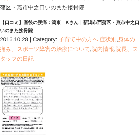
Blog記事一覧
>
子育て中の方へ
,
症状
ポーツ障害の治療について
,
院内情報
,
日記
> 【口コミ】産後の腰痛：潟東
蒲区・燕市中之口いのまた接骨院