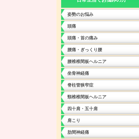
姿勢のお悩み
頭痛
頭痛・首の痛み
腰痛・ぎっくり腰
腰椎椎間板ヘルニア
坐骨神経痛
脊柱管狭窄症
頸椎椎間板ヘルニア
四十肩・五十肩
肩こり
肋間神経痛