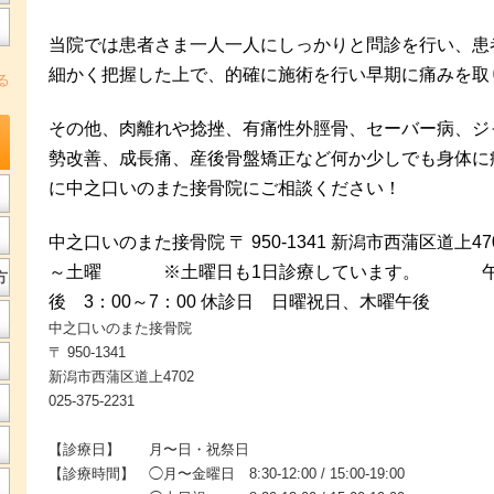
当院では患者さま一人一人にしっかりと問診を行い、患
細かく把握した上で、的確に施術を行い早期に痛みを取
る
その他、肉離れや捻挫、有痛性外脛骨、セーバー病、ジ
勢改善、成長痛、産後骨盤矯正など何か少しでも身体に
に中之口いのまた接骨院にご相談ください！
中之口いのまた接骨院 〒 950-1341 新潟市西蒲区道上4702 
～土曜 ※土曜日も1日診療しています。 午前
方
後 3：00～7：00 休診日 日曜祝日、木曜午後
中之口いのまた接骨院
〒 950-1341
新潟市西蒲区道上4702
025-375-2231
【診療日】 月〜日・祝祭日
【診療時間】 ◯月〜金曜日 8:30-12:00 / 15:00-19:00