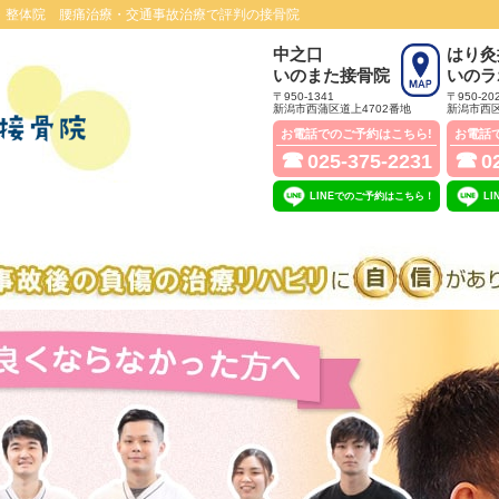
・整体院 腰痛治療・交通事故治療で評判の接骨院
中之口
はり灸
いのまた接骨院
いのラ
〒950-1341
〒950-20
新潟市西蒲区道上4702番地
新潟市西区
お電話でのご予約はこちら!
お電話
☎
☎
025-375-2231
0
LINEでのご予約はこちら！
L