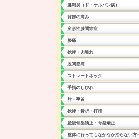
腱鞘炎（ド・ケルバン病）
背部の痛み
変形性膝関節症
膝痛
捻挫・肉離れ
股関節痛
ストレートネック
手指のしびれ
肘・手首
捻挫・骨折・打撲
産後骨盤矯正・骨盤矯正
整体に行ってもなかなか治らない方