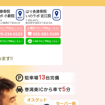
接骨院
はり灸接骨院
ボ 小新院
いのラボ 近江院
24
〒950-0971
小新西2丁目20‐25
新潟市中央区3丁目32‐6A
でのご予約はこちら!
お電話でのご予約はこちら!
☎
25-234-0123
025-283-0100
INEでのご予約はこちら！
LINEでのご予約はこちら！